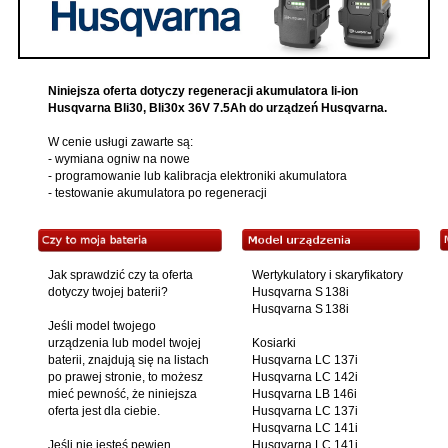
Niniejsza oferta dotyczy regeneracji akumulatora li-ion
Husqvarna Bli30, Bli30x 36V 7.5Ah do urządzeń Husqvarna.
W cenie usługi zawarte są:
- wymiana ogniw na nowe
- programowanie lub kalibracja elektroniki akumulatora
- testowanie akumulatora po regeneracji
Jak sprawdzić czy ta oferta
Wertykulatory i skaryfikatory
dotyczy twojej baterii?
Husqvarna S 138i
Husqvarna S 138i
Jeśli model twojego
urządzenia lub model twojej
Kosiarki
baterii, znajdują się na listach
Husqvarna LC 137i
po prawej stronie, to możesz
Husqvarna LC 142i
mieć pewność, że niniejsza
Husqvarna LB 146i
oferta jest dla ciebie.
Husqvarna LC 137i
Husqvarna LC 141i
Jeśli nie jesteś pewien ,
Husqvarna LC 141i