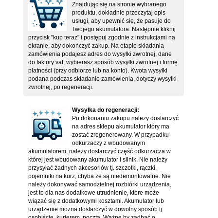
Znajdując się na stronie wybranego
produktu, dokładnie przeczytaj opis
usługi, aby upewnić się, że pasuje do
Twojego akumulatora. Następnie kliknij
przycisk "kup teraz" i postępuj zgodnie z instrukcjami na
ekranie, aby dokończyć zakup. Na etapie składania
zamówienia podajesz adres do wysyłki zwrotnej, dane
do faktury vat, wybierasz sposób wysyłki zwrotnej i formę
płatności (przy odbiorze lub na konto). Kwota wysyłki
podana podczas składanie zamówienia, dotyczy wysyłki
zwrotnej, po regeneracji.
Wysyłka do regeneracji:
Po dokonaniu zakupu należy dostarczyć
na adres sklepu akumulator który ma
zostać zregenerowany. W przypadku
odkurzaczy z wbudowanym
akumulatorem, należy dostarczyć część odkurzacza w
której jest wbudowany akumulator i silnik. Nie należy
przysyłać żadnych akcesoriów tj. szczotki, rączki,
pojemniki na kurz, chyba że są niedemontowalne. Nie
należy dokonywać samodzielnej rozbiórki urządzenia,
jest to dla nas dodatkowe utrudnienie, które może
wiązać się z dodatkowymi kosztami. Akumulator lub
urządzenie można dostarczyć w dowolny sposób tj.
osobiście, kurierem, pocztą. Ważne by zadbać o