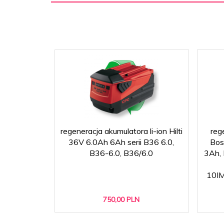
regeneracja akumulatora li-ion Hilti
reg
36V 6.0Ah 6Ah serii B36 6.0,
Bos
B36-6.0, B36/6.0
3Ah,
10IM
750,
00
PLN