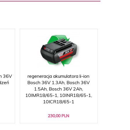
on 36V
regeneracja akumulatora li-ion
regeneracja 
dzeń
Bosch 36V 1.3Ah, Bosch 36V
36V 9.0A
1.5Ah, Bosch 36V 2Ah,
B36
10IMR18/65-1, 10INR18/65-1,
10ICR18/65-1
230,
00
PLN