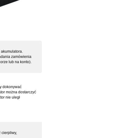
o akumulatora.
kładania zamówienia
orze lub na konto).
eży dokonywać
ator można dostarczyć
or nie uległ
cierpliwy,