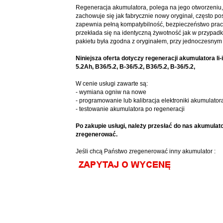
Regeneracja akumulatora, polega na jego otworzeniu, 
zachowuje się jak fabrycznie nowy oryginał, często p
zapewnia pełną kompatybilność, bezpieczeństwo prac
przekłada się na identyczną żywotność jak w przypadku
pakietu była zgodna z oryginałem, przy jednoczesnym
Niniejsza oferta dotyczy regeneracji akumulatora li-
5.2Ah, B36/5.2, B-36/5.2, B36/5.2, B-36/5.2,
W cenie usługi zawarte są:
- wymiana ogniw na nowe
- programowanie lub kalibracja elektroniki akumulator
- testowanie akumulatora po regeneracji
Po zakupie usługi, należy przesłać do nas akumulat
zregenerować.
Jeśli chcą Państwo zregenerować inny akumulator :