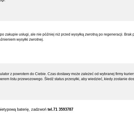
ugi.
 zakupie usługi, ale nie później niż przed wysyłką zwrotną po regeneracji. Brak 
óźnieniem wysyłki zwrotnej.
ator z powrotem do Ciebie. Czas dostawy może zależeć od wybranej firmy kuriers
em listu przewozowego. Śledź status przesyłki, aby wiedzieć, kiedy zostanie dos
 nietypową baterię, zadzwoń
tel.71 3593787