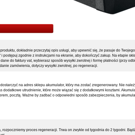
produktu, dokładnie przeczytaj opis usługi, aby upewnić się, że pasuje do Twojeg
az" i postępuj zgodnie z instrukcjami na ekranie, aby dokończyć zakup. Na etapie s
dane do faktury vat, wybierasz sposób wysyłki zwrotnej i formę płatności (przy odbi
anie zamówienia, dotyczy wysyłki zwrotnej, po regeneracji.
dostarczyć na adres sklepu akumulator, który ma zostać zregenerowany. Nie nal
 nas dodatkowe utrudnienie, które może wiązać się z dodatkowymi kosztami. Akumul
rierem, pocztą. Ważne by zadbać o odpowiedni sposób zabezpieczenia, by akumulat
 rozpoczniemy proces regeneracji. Trwa on zwykle od tygodnia do 2 tygodni. Bądź 