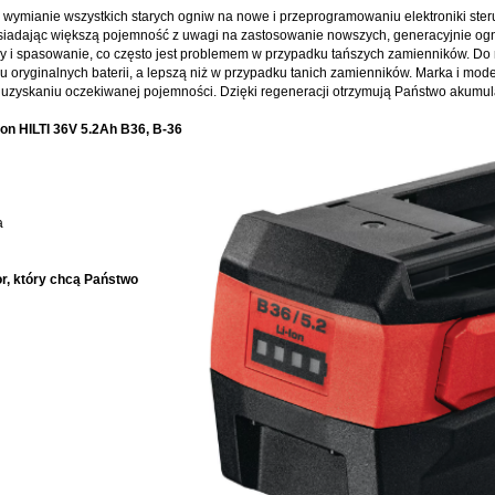
wymianie wszystkich starych ogniw na nowe i przeprogramowaniu elektroniki ster
osiadając większą pojemność z uwagi na zastosowanie nowszych, generacyjnie ogni
y i spasowanie, co często jest problemem w przypadku tańszych zamienników. Do
 oryginalnych baterii, a lepszą niż w przypadku tanich zamienników. Marka i model
 uzyskaniu oczekiwanej pojemności. Dzięki regeneracji otrzymują Państwo akumula
ion HILTI 36V 5.2Ah B36, B-36
a
or, który chcą Państwo