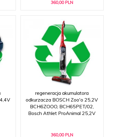
360,
00
PLN
a
regeneracja akumulatora
4,4V
odkurzacza BOSCH Zoo'o 25,2V
BCH6ZOOO, BCH65PET/02,
Bosch Athlet ProAnimal 25,2V
360,
00
PLN