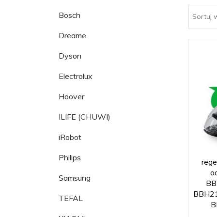
Bosch
Sortuj 
Dreame
Dyson
Electrolux
Hoover
ILIFE (CHUWI)
iRobot
Philips
rege
o
Samsung
BB
BBH21
TEFAL
B