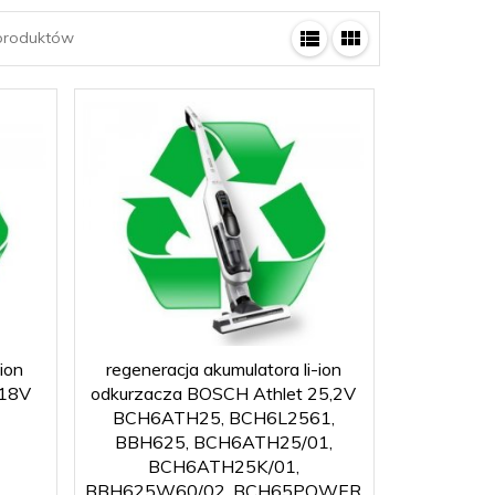
roduktów
ion
regeneracja akumulatora li-ion
 18V
odkurzacza BOSCH Athlet 25,2V
BCH6ATH25, BCH6L2561,
BBH625, BCH6ATH25/01,
BCH6ATH25K/01,
BBH625W60/02, BCH65POWER