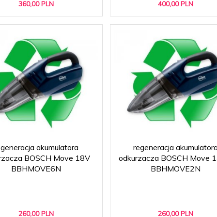
360,
00
PLN
400,
00
PLN
egeneracja akumulatora
regeneracja akumulator
rzacza BOSCH Move 18V
odkurzacza BOSCH Move 1
BBHMOVE6N
BBHMOVE2N
260,
00
PLN
260,
00
PLN