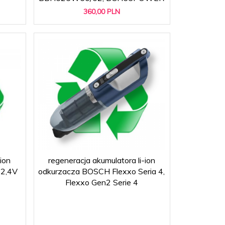
360,
00
PLN
ion
regeneracja akumulatora li-ion
32,4V
odkurzacza BOSCH Flexxo Seria 4,
Flexxo Gen2 Serie 4