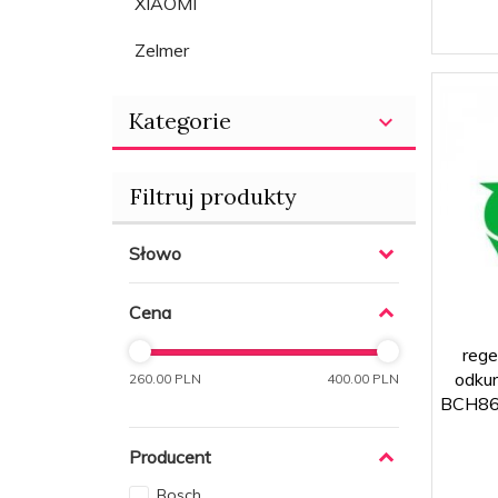
XIAOMI
Zelmer
Kategorie
Filtruj produkty
Słowo
Cena
rege
odku
260.00 PLN
400.00 PLN
BCH86
Producent
Bosch