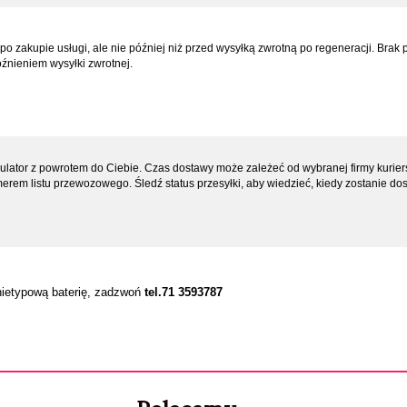
 zakupie usługi, ale nie później niż przed wysyłką zwrotną po regeneracji. Brak 
óźnieniem wysyłki zwrotnej.
ator z powrotem do Ciebie. Czas dostawy może zależeć od wybranej firmy kuriers
em listu przewozowego. Śledź status przesyłki, aby wiedzieć, kiedy zostanie dos
 nietypową baterię, zadzwoń
tel.71 3593787