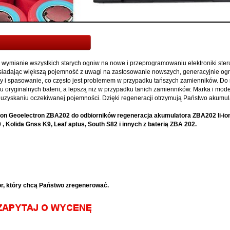
wymianie wszystkich starych ogniw na nowe i przeprogramowaniu elektroniki ster
osiadając większą pojemność z uwagi na zastosowanie nowszych, generacyjnie ogni
y i spasowanie, co często jest problemem w przypadku tańszych zamienników. Do
 oryginalnych baterii, a lepszą niż w przypadku tanich zamienników. Marka i model
 uzyskaniu oczekiwanej pojemności. Dzięki regeneracji otrzymują Państwo akumula
i-ion Geoelectron ZBA202 do odbiorników regeneracja akumulatora ZBA202 li-io
, Kolida Gnss K9, Leaf aptus, South S82 i innych z baterią ZBA 202.
or, który chcą Państwo zregenerować.