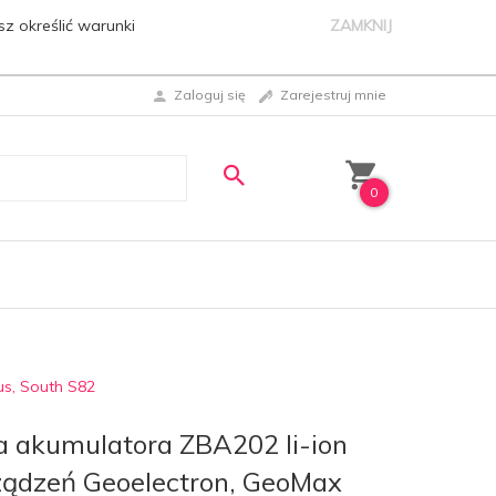
sz określić warunki
ZAMKNIJ
Zaloguj się
Zarejestruj mnie
0
us, South S82
a akumulatora ZBA202 li-ion
ządzeń Geoelectron, GeoMax