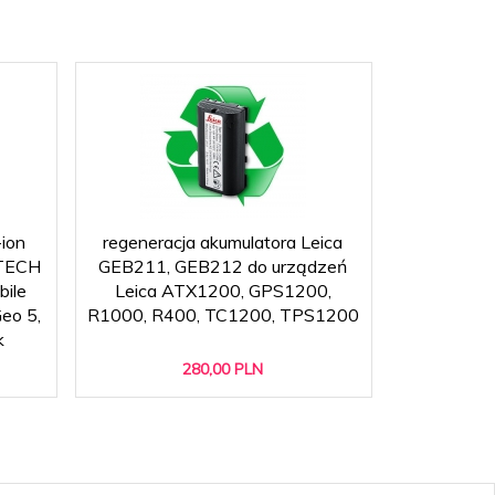
-ion
regeneracja akumulatora Leica
regeneracj
HTECH
GEB211, GEB212 do urządzeń
BDC72 do
bile
Leica ATX1200, GPS1200,
GM-52
eo 5,
R1000, R400, TC1200, TPS1200
k
280,
00
PLN