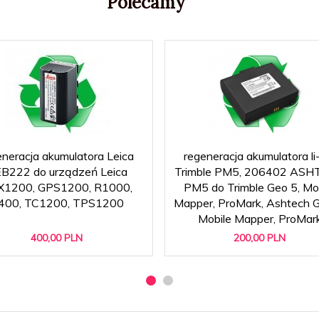
Polecamy
eneracja akumulatora Leica
regeneracja akumulatora li
B222 do urządzeń Leica
Trimble PM5, 206402 AS
1200, GPS1200, R1000,
PM5 do Trimble Geo 5, Mo
400, TC1200, TPS1200
Mapper, ProMark, Ashtech G
Mobile Mapper, ProMar
400,
00
PLN
200,
00
PLN