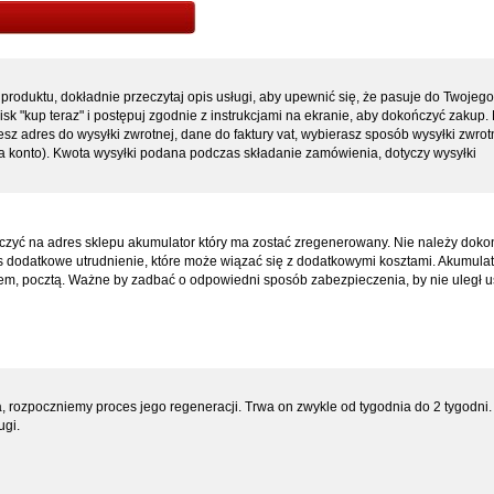
produktu, dokładnie przeczytaj opis usługi, aby upewnić się, że pasuje do Twojego
isk "kup teraz" i postępuj zgodnie z instrukcjami na ekranie, aby dokończyć zakup.
z adres do wysyłki zwrotnej, dane do faktury vat, wybierasz sposób wysyłki zwrotn
 na konto). Kwota wysyłki podana podczas składanie zamówienia, dotyczy wysyłki
czyć na adres sklepu akumulator który ma zostać zregenerowany. Nie należy dok
 nas dodatkowe utrudnienie, które może wiązać się z dodatkowymi kosztami. Akumul
erem, pocztą. Ważne by zadbać o odpowiedni sposób zabezpieczenia, by nie uległ 
 rozpoczniemy proces jego regeneracji. Trwa on zwykle od tygodnia do 2 tygodni. 
ugi.