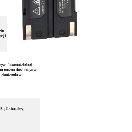
 Na
ej i
onywać samodzielnej
ator można dostarczyć w
uszkodzeniu w
Bądź cierpliwy,