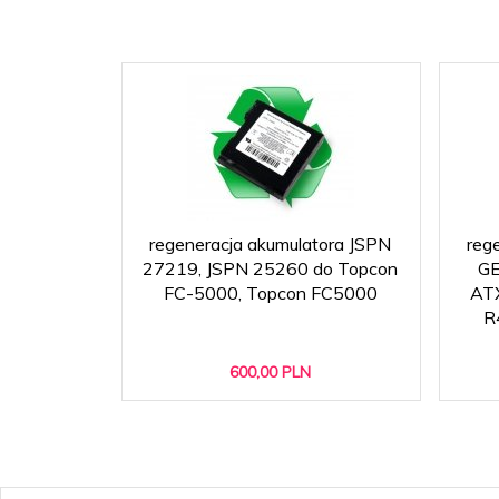
regeneracja akumulatora JSPN
reg
27219, JSPN 25260 do Topcon
GE
FC-5000, Topcon FC5000
ATX
R
600,
00
PLN