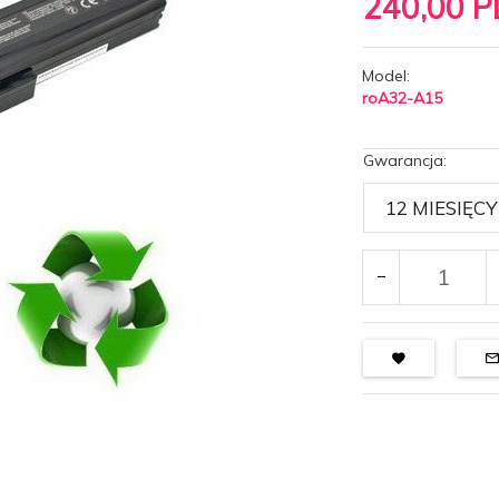
240,
00
P
Model:
roA32-A15
Gwarancja: