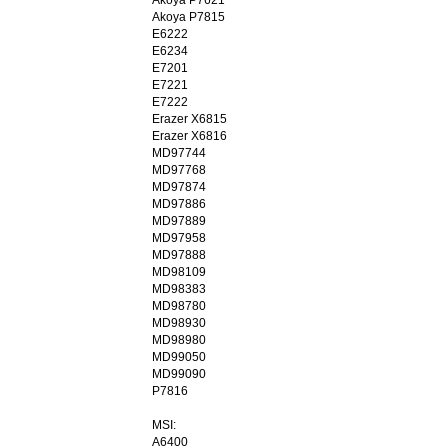
Akoya P7815
stan:
oryginalna bateria po regener
E6222
E6234
E7201
E7221
E7222
Erazer X6815
Erazer X6816
MD97744
MD97768
MD97874
MD97886
MD97889
MD97958
MD97888
MD98109
MD98383
MD98780
MD98930
MD98980
MD99050
MD99090
P7816
MSI:
A6400