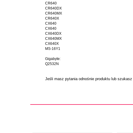
CR640
CR640DX
CR640MX
CR640X
CX640
CX640
CX640DX
CX640MX
CX640X
MS-16Y1
Gigabyte:
Q2532N
Jeśli masz pytania odnośnie produktu lub szukasz 