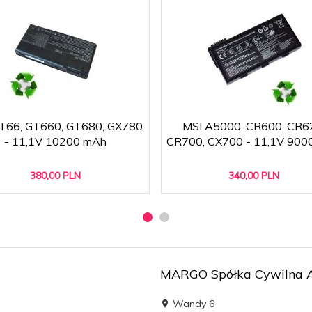
T66, GT660, GT680, GX780
MSI A5000, CR600, CR6
- 11,1V 10200 mAh
CR700, CX700 - 11,1V 900
380,
00
PLN
340,
00
PLN
MARGO Spółka Cywilna Ad
Wandy 6