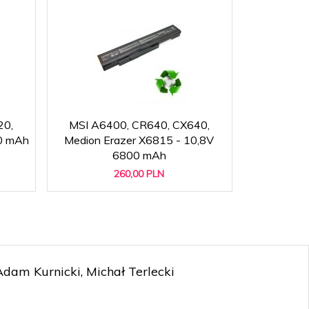
20,
MSI A6400, CR640, CX640,
MSI CX6
0 mAh
Medion Erazer X6815 - 10,8V
MEDION MD
6800 mAh
260,
00
PLN
am Kurnicki, Michał Terlecki