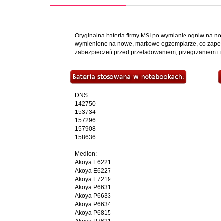
Oryginalna bateria firmy MSI po wymianie ogniw na no
wymienione na nowe, markowe egzemplarze, co zapewn
zabezpieczeń przed przeładowaniem, przegrzaniem i
model
A32-A15
baterii:
napięcie
DNS:
10,8 V
nominalne:
142750
153734
157296
pojemność:
6000 mAh
157908
158636
typ chemii:
li-ion
Medion:
Akoya E6221
Akoya E6227
rodzaj i ilość
Akoya E7219
6 ogniw Panasonic
ogniw:
Akoya P6631
Akoya P6633
Akoya P6634
kolor:
czarny
Akoya P6815
Akoya P7621