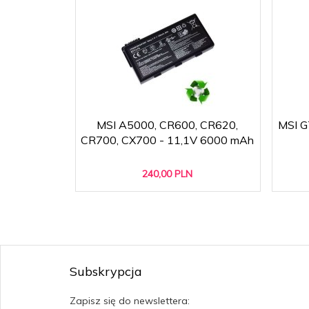
MSI A5000, CR600, CR620,
MSI G
CR700, CX700 - 11,1V 6000 mAh
240,
00
PLN
Subskrypcja
Zapisz się do newslettera: