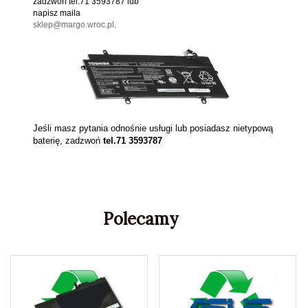
zadzwoń tel.71 3593787 lub
napisz maila
sklep@margo.wroc.pl
.
Jeśli masz pytania odnośnie usługi lub posiadasz nietypową
baterię, zadzwoń
tel.71 3593787
Polecamy