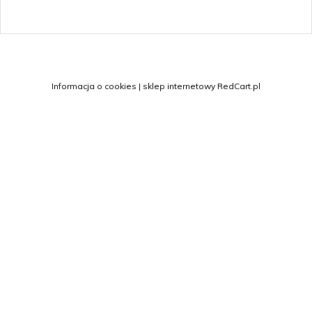
sklep@margo.wroc.pl
Informacja o cookies
|
sklep internetowy
RedCart.pl