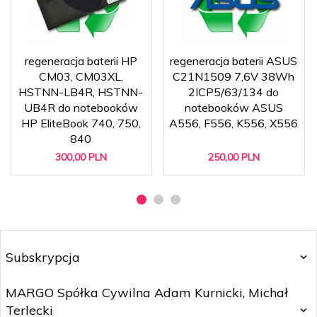
regeneracja baterii HP
regeneracja baterii ASUS
CM03, CM03XL,
C21N1509 7,6V 38Wh
HSTNN-LB4R, HSTNN-
2ICP5/63/134 do
UB4R do notebooków
notebooków ASUS
HP EliteBook 740, 750,
A556, F556, K556, X556
840
300,
00
PLN
250,
00
PLN
Subskrypcja
MARGO Spółka Cywilna Adam Kurnicki, Michał
Terlecki