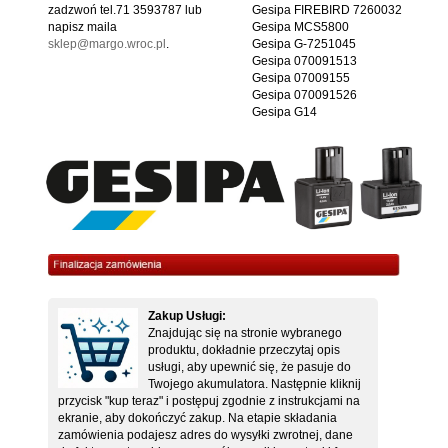
zadzwoń tel.71 3593787 lub
Gesipa FIREBIRD 7260032
napisz maila
Gesipa MCS5800
sklep@margo.wroc.pl
.
Gesipa G-7251045
Gesipa 070091513
Gesipa 07009155
Gesipa 070091526
Gesipa G14
Zakup Usługi:
Znajdując się na stronie wybranego
produktu, dokładnie przeczytaj opis
usługi, aby upewnić się, że pasuje do
Twojego akumulatora. Następnie kliknij
przycisk "kup teraz" i postępuj zgodnie z instrukcjami na
ekranie, aby dokończyć zakup. Na etapie składania
zamówienia podajesz adres do wysyłki zwrotnej, dane