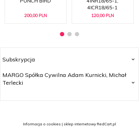
PUNCH BIRD
4INR18/65-1,
4ICR18/65-1
200,
00
PLN
120,
00
PLN
Subskrypcja
MARGO Spółka Cywilna Adam Kurnicki, Michał
Terlecki
sklep@margo.wroc.pl
Informacja o cookies
|
sklep internetowy
RedCart.pl