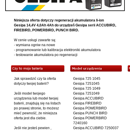
Niniejsza oferta dotyczy regeneracji akumulatora li-ion
Gesipa 14,4V 4,0Ah 4Ah do urządzeń Gesipa serii ACCUBIRD,
FIREBIRD, POWERBIRD, PUNCH BIRD.
W cenie usługi zawarte są:
- wymiana ogniw na nowe
- programowanie lub kalibracja elektroniki akumulatora
- testowanie akumulatora po regeneracji
Jak sprawdzić czy ta oferta
Gesipa 725 1045
dotyczy twojej baterii?
Gesipa 7251045
Gesipa 725 1049
Jeśli model twojego
Gesipa 7251049
urządzenia lub model twojej
Gesipa ACCUBIRD
baterii, znajdują się na listach
Gesipa FIREBIRD
po prawej stronie, to możesz
Gesipa POWERBIRD
mieć pewność, że niniejsza
Gesipa PUNCH BIRD
oferta jest dla ciebie.
Gesipa POWERBIRD
7240160
Jeśli nie jesteś pewien ,
Gesipa ACCUBIRD 7250037