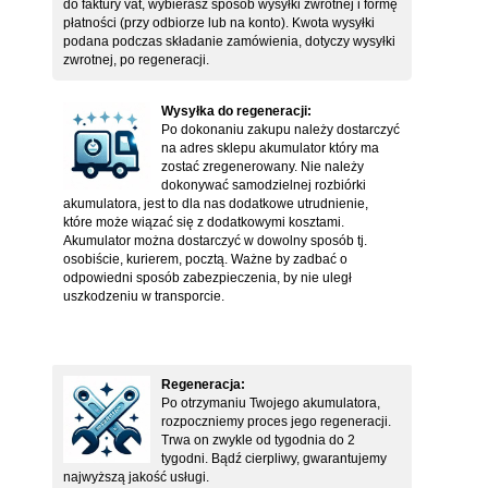
do faktury vat, wybierasz sposób wysyłki zwrotnej i formę
płatności (przy odbiorze lub na konto). Kwota wysyłki
podana podczas składanie zamówienia, dotyczy wysyłki
zwrotnej, po regeneracji.
Wysyłka do regeneracji:
Po dokonaniu zakupu należy dostarczyć
na adres sklepu akumulator który ma
zostać zregenerowany. Nie należy
dokonywać samodzielnej rozbiórki
akumulatora, jest to dla nas dodatkowe utrudnienie,
które może wiązać się z dodatkowymi kosztami.
Akumulator można dostarczyć w dowolny sposób tj.
osobiście, kurierem, pocztą. Ważne by zadbać o
odpowiedni sposób zabezpieczenia, by nie uległ
uszkodzeniu w transporcie.
Regeneracja:
Po otrzymaniu Twojego akumulatora,
rozpoczniemy proces jego regeneracji.
Trwa on zwykle od tygodnia do 2
tygodni. Bądź cierpliwy, gwarantujemy
najwyższą jakość usługi.