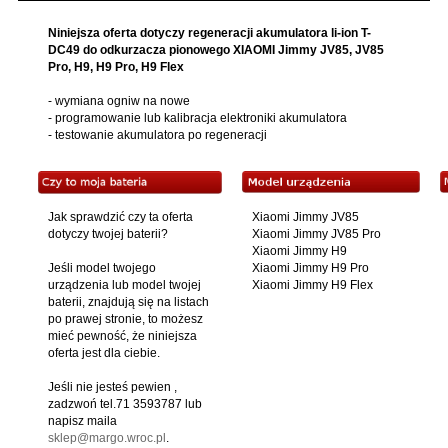
Niniejsza oferta dotyczy regeneracji akumulatora li-ion T-
DC49 do odkurzacza pionowego XIAOMI Jimmy JV85, JV85
Pro, H9, H9 Pro, H9 Flex
- wymiana ogniw na nowe
- programowanie lub kalibracja elektroniki akumulatora
- testowanie akumulatora po regeneracji
Jak sprawdzić czy ta oferta
Xiaomi Jimmy JV85
dotyczy twojej baterii?
Xiaomi Jimmy JV85 Pro
Xiaomi Jimmy H9
Jeśli model twojego
Xiaomi Jimmy H9 Pro
urządzenia lub model twojej
Xiaomi Jimmy H9 Flex
baterii, znajdują się na listach
po prawej stronie, to możesz
mieć pewność, że niniejsza
oferta jest dla ciebie.
Jeśli nie jesteś pewien ,
zadzwoń tel.71 3593787 lub
napisz maila
sklep@margo.wroc.pl
.