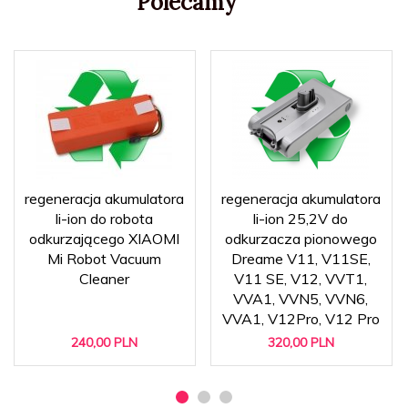
Polecamy
regeneracja akumulatora
regeneracja akumulatora
li-ion do robota
li-ion 25,2V do
odkurzającego XIAOMI
odkurzacza pionowego
Mi Robot Vacuum
Dreame V11, V11SE,
Cleaner
V11 SE, V12, VVT1,
VVA1, VVN5, VVN6,
VVA1, V12Pro, V12 Pro
240,
00
PLN
320,
00
PLN