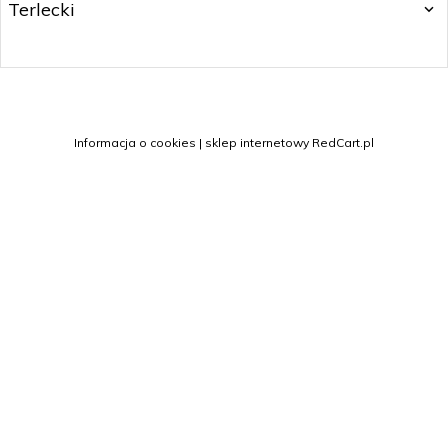
Terlecki
sklep@margo.wroc.pl
Informacja o cookies
|
sklep internetowy
RedCart.pl