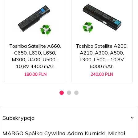
Toshiba Satellite A660,
Toshiba Satellite A200,
C650, L630, L650,
A210, A300, A500,
M300, U400, U500 -
L300, L500 - 10,8V
10,8V 4400 mAh
6000 mAh
180,
00
PLN
240,
00
PLN
Subskrypcja
MARGO Spółka Cywilna Adam Kurnicki, Michał